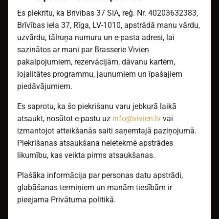
Es piekrītu, ka Brīvības 37 SIA, reģ. Nr. 40203632383,
Brīvības iela 37, Rīga, LV-1010, apstrādā manu vārdu,
uzvārdu, tālruņa numuru un e-pasta adresi, lai
sazinātos ar mani par Brasserie Vivien
pakalpojumiem, rezervācijām, dāvanu kartēm,
lojalitātes programmu, jaunumiem un īpašajiem
piedāvājumiem.
Es saprotu, ka šo piekrišanu varu jebkurā laikā
atsaukt, nosūtot e-pastu uz
info@vivien.lv
vai
izmantojot atteikšanās saiti saņemtajā paziņojumā.
Piekrišanas atsaukšana neietekmē apstrādes
likumību, kas veikta pirms atsaukšanas.
Plašāka informācija par personas datu apstrādi,
glabāšanas termiņiem un manām tiesībām ir
pieejama Privātuma politikā.