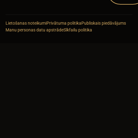
Lietošanas noteikumi
Privātuma politika
Publiskais piedāvājums
Manu personas datu apstrāde
Sīkfailu politika