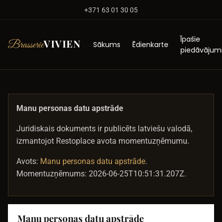
+371 63 01 30 05
Īpašie
VIVIEN
Brasserie
Sākums
Ēdienkarte
piedāvājum
Manu personas datu apstrāde
Juridiskais dokuments ir publicēts latviešu valodā,
izmantojot Restoplace avota momentuzņēmumu.
Avots:
Manu personas datu apstrāde
.
Momentuzņēmums: 2026-06-25T10:51:31.207Z.
Manu personas datu apstrāde